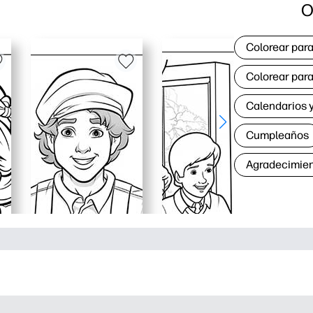
O
Colorear para
Colorear para
Calendarios y
Cumpleaños
Agradecimie