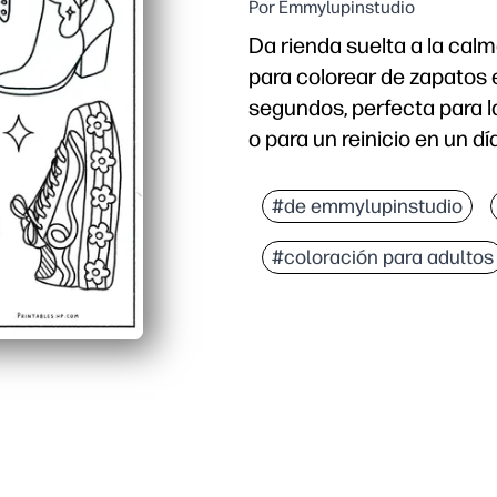
Por Emmylupinstudio
Da rienda suelta a la calm
para colorear de zapatos
segundos, perfecta para la
o para un reinicio en un día
Por qué funciona:
Imprime y listo sin prep
#de emmylupinstudio
Atrae a personas de toda
#coloración para adultos
Desarrolla habilidades: 
Flexible para el hogar y