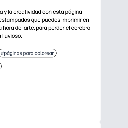
a y la creatividad con esta página
 estampados que puedes imprimir en
 hora del arte, para perder el cerebro
 lluvioso.
aración: colócalo con crayones o marcadores y listo.
#páginas para colorear
s las edades: los patrones llamativos invitan a la c
apoya el control de la motricidad fina, el reconocimi
 el aula: úselo para estudiantes que terminan tempran