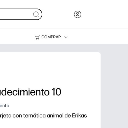
COMPRAR
Tinta y Tóner
Impresoras
adecimiento 10
iento
arjeta con temática animal de Erikas