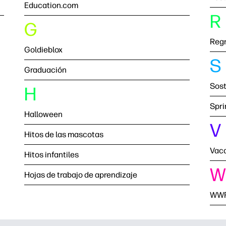
Education.com
R
G
Regr
Goldieblox
S
Graduación
Sost
H
Spri
Halloween
V
Hitos de las mascotas
Vac
Hitos infantiles
W
Hojas de trabajo de aprendizaje
WW