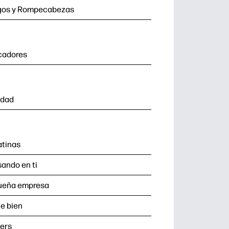
gos y Rompecabezas
cadores
idad
tinas
ando en ti
ueña empresa
e bien
ers