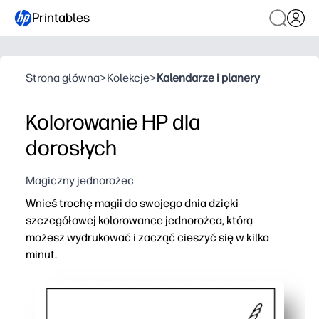
Printables
Strona główna
>
Kolekcje
>
Kalendarze i planery
Kolorowanie HP dla
dorosłych
Magiczny jednorożec
Wnieś trochę magii do swojego dnia dzięki
szczegółowej kolorowance jednorożca, którą
możesz wydrukować i zacząć cieszyć się w kilka
minut.
Dlaczego to działa:
Zero-prep - drukuj na papierze w rozmiarze liter i od raz
Uspokajający i skupiony - uważna przerwa, która pomag