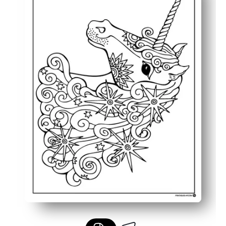
Zaprojektowany do dowolnych narzędzi - grafika ostrych
Łatwy do udostępnienia - drukuj dodatkowe kopie na cz