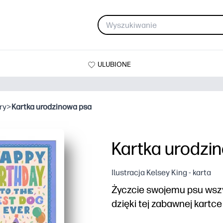
ULUBIONE
ry
>
Kartka urodzinowa psa
Kartka urodzi
Ilustracja Kelsey King - karta
Życzcie swojemu psu wszy
dzięki tej zabawnej kartc
Dlaczego to działa: