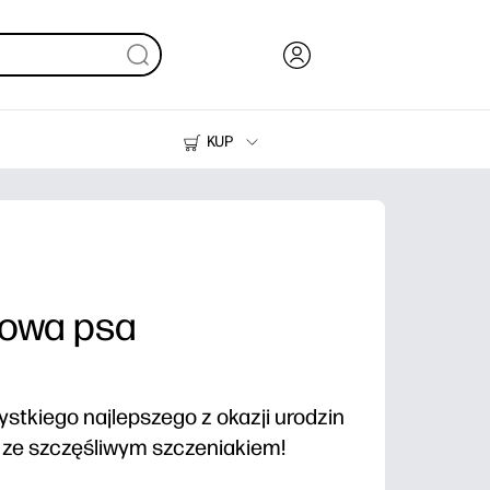
KUP
Tusze i tonery
Drukarki do domu
nowa psa
stkiego najlepszego z okazji urodzin
e ze szczęśliwym szczeniakiem!