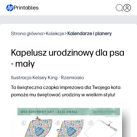
Printables
Strona główna
>
Kolekcje
>
Kalendarze i planery
Kapelusz urodzinowy dla psa
- mały
Ilustracja Kelsey King - Rzemiosło
Ta świąteczna czapka imprezowa dla Twojego kota
pomoże mu świętować urodziny w wielkim stylu!
Dlaczego to działa:
Wygoda drukowania i imprezy - możesz ciąć, taśmować 
Regulowany szablon - wygodnie pasuje do większości 
Solidny na standardowym kartonie - zachowuje swój ksz
Wesoły, gotowy do aparatu projekt - sprawia, że zdjęci