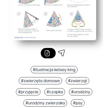
#ilustracja kelsey king
#zwierzęta domowe
#zwierząt
#przyjęcie
#czapka
#urodziny
#urodziny zwierzaka
#psy