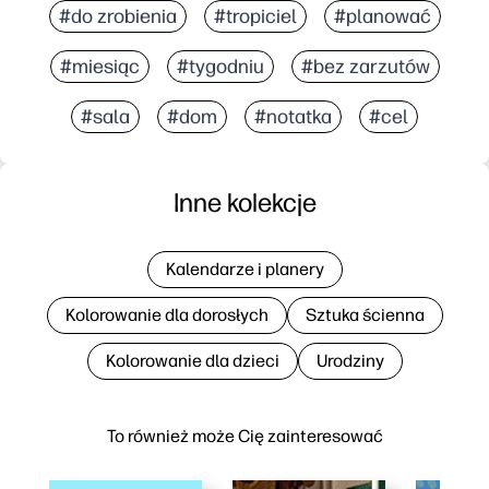
#do zrobienia
#tropiciel
#planować
#miesiąc
#tygodniu
#bez zarzutów
#sala
#dom
#notatka
#cel
Inne kolekcje
Kalendarze i planery
Kolorowanie dla dorosłych
Sztuka ścienna
Kolorowanie dla dzieci
Urodziny
To również może Cię zainteresować