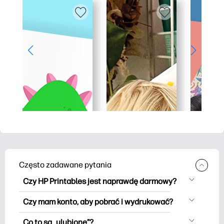
Często zadawane pytania
Czy HP Printables jest naprawdę darmowy?
HP Printables oferuje ponad 2500
Czy mam konto, aby pobrać i wydrukować?
materiałów do wydrukowania do
Możesz eksplorować i drukować bez
pobrania i wydrukowania. Przeglądaj
Co to są „ulubione”?