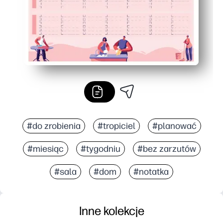
#do zrobienia
#tropiciel
#planować
#miesiąc
#tygodniu
#bez zarzutów
#sala
#dom
#notatka
Inne kolekcje