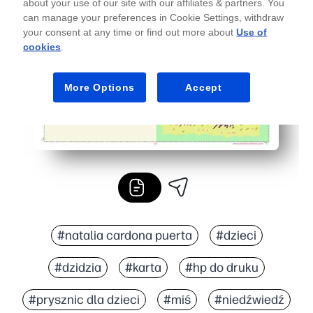
about your use of our site with our affiliates & partners. You
can manage your preferences in Cookie Settings, withdraw
your consent at any time or find out more about
Use of
cookies
.
More Options
Accept
#natalia cardona puerta
#dzieci
#dzidzia
#karta
#hp do druku
#prysznic dla dzieci
#miś
#niedźwiedź