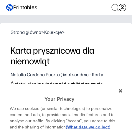
Printables
Strona główna
>
Kolekcje
>
Karta prysznicowa dla
niemowląt
Natalia Cardona Puerta @natsandme - Karty
Świętuj słodką wiadomość o zbliżającym się
przybyciu dziecka dzięki tej karcie specjalnie
zaprojektowanej dla Baby Showers przez artystę
Your Privacy
@natsandme.
We use cookies (or similar technologies) to personalize
content and ads, to provide social media features and to
analyse our traffic. By clicking "Accept", you agree to this
and the sharing of information
(What data we collect)