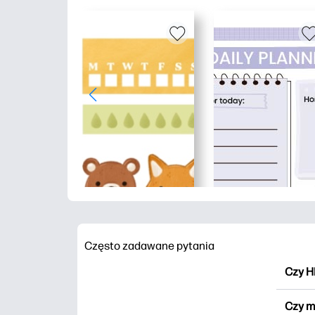
Często zadawane pytania
Czy H
HP Pr
Czy m
wydru