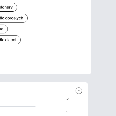
planery
dla dorosłych
na
la dzieci
brania i
 nauki, rękodzieło