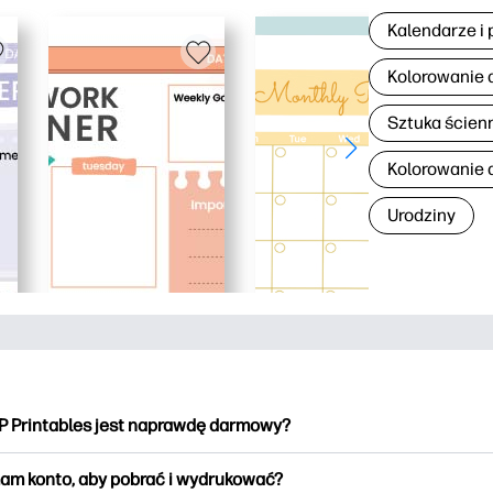
Kalendarze i 
Kolorowanie 
Sztuka ścien
Kolorowanie d
Urodziny
P Printables jest naprawdę darmowy?
intables oferuje ponad 2500 materiałów do wydrukowania do po
am konto, aby pobrać i wydrukować?
kowania. Przeglądaj popularne kolorowanki, zabawne arkusze do