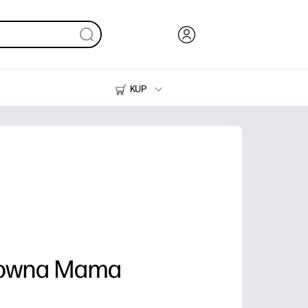
KUP
Tusze i tonery
Drukarki do domu
downa Mama