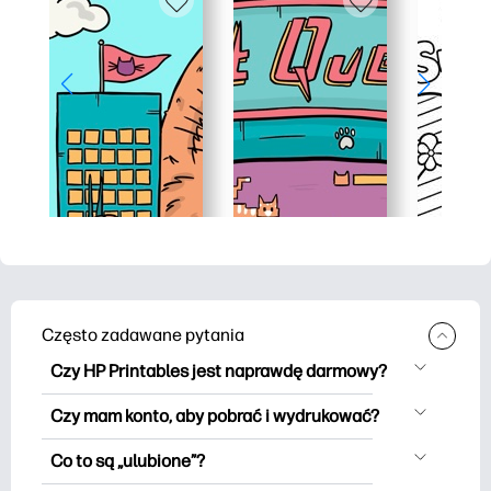
Często zadawane pytania
Czy HP Printables jest naprawdę darmowy?
HP Printables oferuje ponad 2500
Czy mam konto, aby pobrać i wydrukować?
materiałów do wydrukowania do
Możesz eksplorować i drukować bez
pobrania i wydrukowania. Przeglądaj
Co to są „ulubione”?
użycia konta. Ale logowanie pomaga
popularne kolorowanki, zabawne