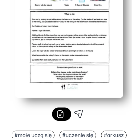
#małe uczą się
#uczenie się
#arkusz