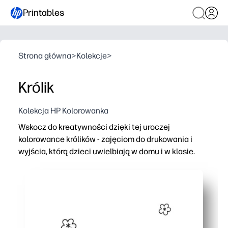
Printables
Strona główna
>
Kolekcje
>
Królik
Kolekcja HP Kolorowanka
Wskocz do kreatywności dzięki tej uroczej
kolorowance królików - zajęciom do drukowania i
wyjścia, którą dzieci uwielbiają w domu i w klasie.
Dlaczego to działa:
Bez przygotowania - wystarczy wydrukować i pokoloro
Buduje umiejętności w zakresie precyzyjnej kontroli mo
Pasuje do domu, klasy lub opieki nad dziećmi - świetni
Pojedyncza strona jest łatwa do udostępniania, wyświe