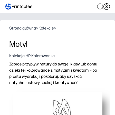
Printables
Strona główna
>
Kolekcje
>
Motyl
Kolekcja HP Kolorowanka
Zaproś przypływ natury do swojej klasy lub domu
dzięki tej kolorowance z motylami i kwiatami - po
prostu wydrukuj i pokoloruj, aby uzyskać
natychmiastowy spokój i kreatywność.
Dlaczego to działa:
Wydruk bez przygotowania - wystarczy nacisnąć druk dl
Angażuje szeroki zakres wiekowy z odważnymi konturami
Buduje umiejętności motoryczne, rozpoznawanie kolorów