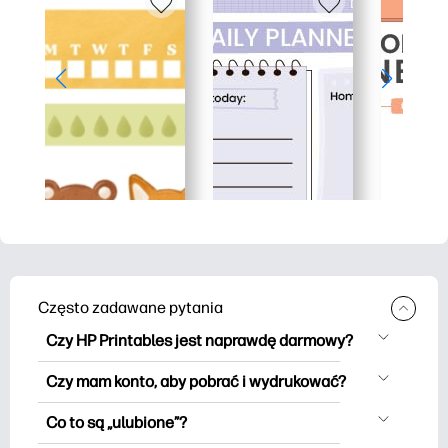
Często zadawane pytania
Czy HP Printables jest naprawdę darmowy?
HP Printables oferuje ponad 2500
Czy mam konto, aby pobrać i wydrukować?
materiałów do wydrukowania do
Możesz eksplorować i drukować bez
pobrania i wydrukowania. Przeglądaj
Co to są „ulubione”?
użycia konta. Ale logowanie pomaga
popularne kolorowanki, zabawne