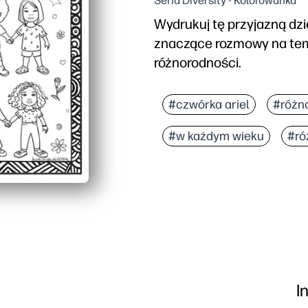
Seria Diversity - Kolorowanka
Wydrukuj tę przyjazną dz
znaczące rozmowy na tema
różnorodności.
Dlaczego to działa:
Konfiguracja bez przyg
#czwórka ariel
#różn
Praktyczne zaangażowani
#w każdym wieku
#ró
Wszechstronne zastosowa
Udostępniany efekt - go
I