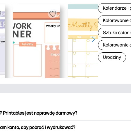
Kalendarze i 
Kolorowanie 
Sztuka ścien
Kolorowanie d
Urodziny
P Printables jest naprawdę darmowy?
intables oferuje ponad 2500 materiałów do wydrukowania do po
am konto, aby pobrać i wydrukować?
kowania. Przeglądaj popularne kolorowanki, zabawne arkusze do