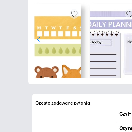
Często zadawane pytania
Czy H
HP Pr
Czy m
wydru