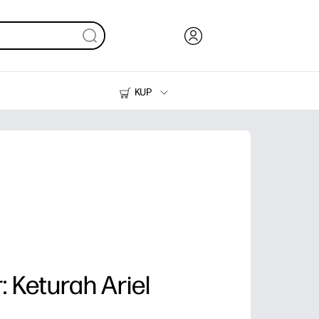
KUP
Tusze i tonery
Drukarki do domu
: Keturah Ariel