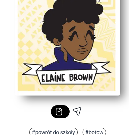
#powrót do szkoły
#botcw