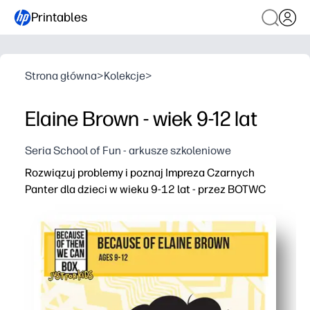
Printables
Strona główna
>
Kolekcje
>
Elaine Brown - wiek 9-12 lat
Seria School of Fun - arkusze szkoleniowe
Rozwiązuj problemy i poznaj Impreza Czarnych
Panter dla dzieci w wieku 9-12 lat - przez BOTWC
Dlaczego to działa:
Drukuj i przejdź - zerowe przygotowanie, dzięki czemu 
Rozwiązywanie problemów spotyka się z historią - łam
Przyjazne dzieciom treści faktyczne, które zachęcają d
Wszechstronny do rozgrzewek, stacji, wczesnych finish