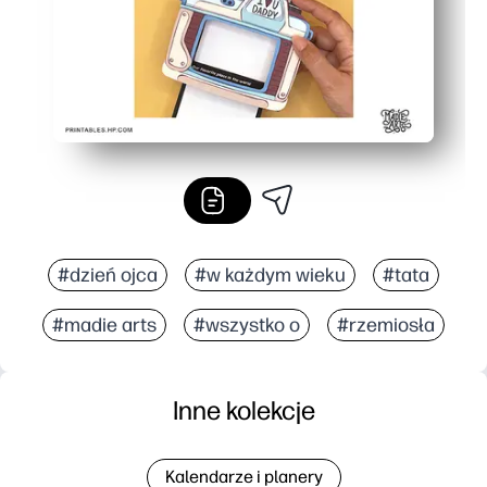
#dzień ojca
#w każdym wieku
#tata
#madie arts
#wszystko o
#rzemiosła
Inne kolekcje
Kalendarze i planery