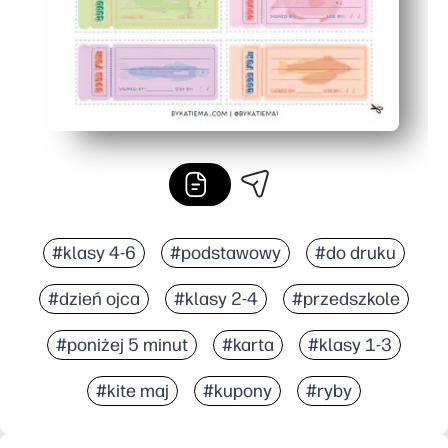
#klasy 4-6
#podstawowy
#do druku
#dzień ojca
#klasy 2-4
#przedszkole
#poniżej 5 minut
#karta
#klasy 1-3
#kite maj
#kupony
#ryby