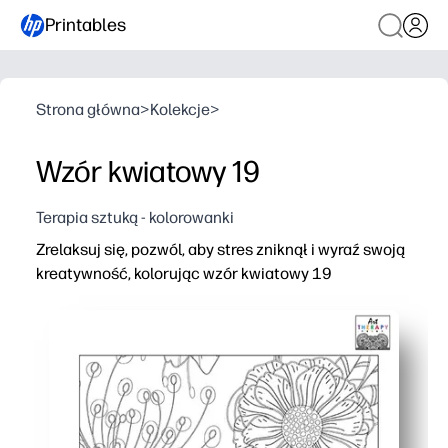
Printables
Strona główna
>
Kolekcje
>
Wzór kwiatowy 19
Terapia sztuką - kolorowanki
Zrelaksuj się, pozwól, aby stres zniknął i wyraź swoją
kreatywność, kolorując wzór kwiatowy 19
Dlaczego to działa:
Po prostu drukuj i pokoloruj - zero przygotowań i bez ba
Skomplikowane kwiaty zwiększają koncentrację i uważ
Buduje precyzyjną kontrolę motoryczną, umiejętności p
Przedruk w razie potrzeby dla różnych palet - idealny 