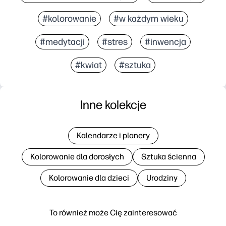
#kolorowanie
#w każdym wieku
#medytacji
#stres
#inwencja
#kwiat
#sztuka
Inne kolekcje
Kalendarze i planery
Kolorowanie dla dorosłych
Sztuka ścienna
Kolorowanie dla dzieci
Urodziny
To również może Cię zainteresować