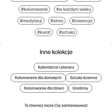
#kolorowanie
#w każdym wieku
#medytacji
#stres
#inwencja
#kwiat
#sztuka
Inne kolekcje
Kalendarze i planery
Kolorowanie dla dorosłych
Sztuka ścienna
Kolorowanie dla dzieci
Urodziny
To również może Cię zainteresować