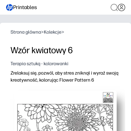
Printables
Strona główna
>
Kolekcje
>
Wzór kwiatowy 6
Terapia sztuką - kolorowanki
Zrelaksuj się, pozwól, aby stres zniknął i wyraź swoją
kreatywność, kolorując Flower Pattern 6
Dlaczego to działa:
Możesz drukować w kilka minut - bez przygotowania, po 
Szczegółowy kwiatowy wzór pomaga zwolnić, skupić się 
Możesz go używać w domu, w klasach lub z grupami - id
Możesz drukować dodatki, aby wypróbować nowe palety 