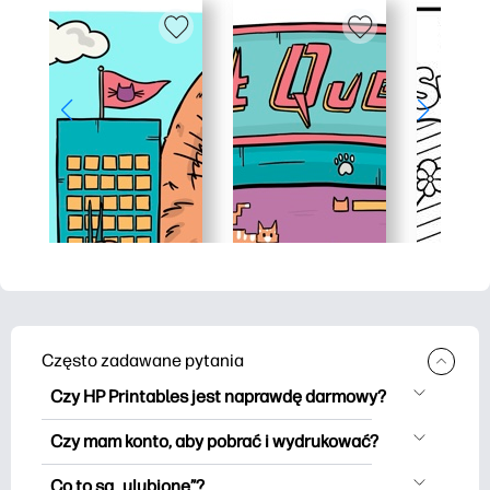
Często zadawane pytania
Czy HP Printables jest naprawdę darmowy?
HP Printables oferuje ponad 2500
Czy mam konto, aby pobrać i wydrukować?
materiałów do wydrukowania do
Możesz eksplorować i drukować bez
pobrania i wydrukowania. Przeglądaj
Co to są „ulubione”?