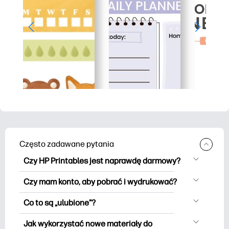
Często zadawane pytania
Czy HP Printables jest naprawdę darmowy?
HP Printables oferuje ponad 2500
Czy mam konto, aby pobrać i wydrukować?
materiałów do wydrukowania do
Możesz eksplorować i drukować bez
pobrania i wydrukowania. Przeglądaj
Co to są „ulubione”?
użycia konta. Ale logowanie pomaga
popularne kolorowanki, zabawne
Ulubione to Twój osobisty zawiera
zapisywać ulubione materiały do
Jak wykorzystać nowe materiały do
arkusze do nauki, rękodzieło i karty na