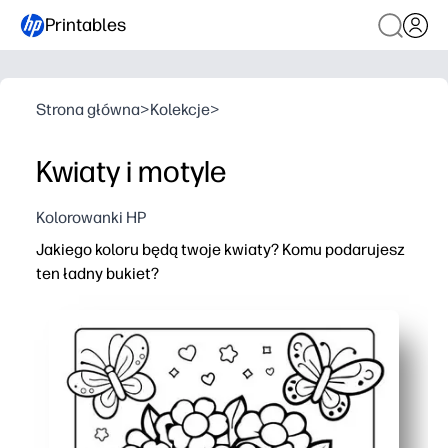
Printables
Strona główna
>
Kolekcje
>
Kwiaty i motyle
Kolorowanki HP
Jakiego koloru będą twoje kwiaty? Komu podarujesz
ten ładny bukiet?
Dlaczego to działa:
Wygoda drukowania i wyjścia - wystarczy wydrukować i 
Buduje kreatywność i umiejętności motoryczne, podcza
Użyj go na Dzień Matki, urodziny lub jakiekolwiek podzi
Przyjazny dla nauczycieli - szybki w dystrybucji, niski 