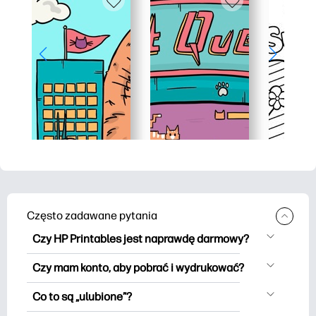
Często zadawane pytania
Czy HP Printables jest naprawdę darmowy?
HP Printables oferuje ponad 2500
Czy mam konto, aby pobrać i wydrukować?
materiałów do wydrukowania do
Możesz eksplorować i drukować bez
pobrania i wydrukowania. Przeglądaj
Co to są „ulubione”?
użycia konta. Ale logowanie pomaga
popularne kolorowanki, zabawne