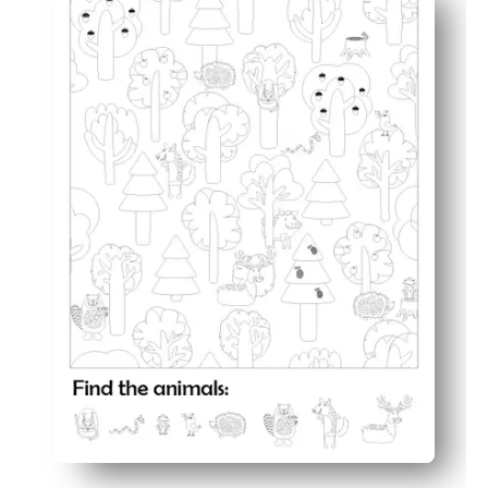
Zaręczyny dwa w jednym - wyzwanie szukania i znajdź o
Buduje umiejętności - wyostrza ostrość, skanowanie wi
Elastyczne w dowolnym miejscu - idealne do centrów, 