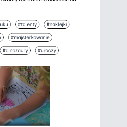
ruku
#talenty
#naklejki
e
#majsterkowanie
#dinozaury
#uroczy