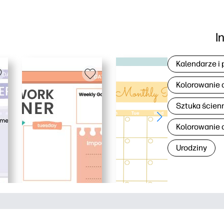
I
Kalendarze i 
Kolorowanie 
Sztuka ścien
Kolorowanie d
Urodziny