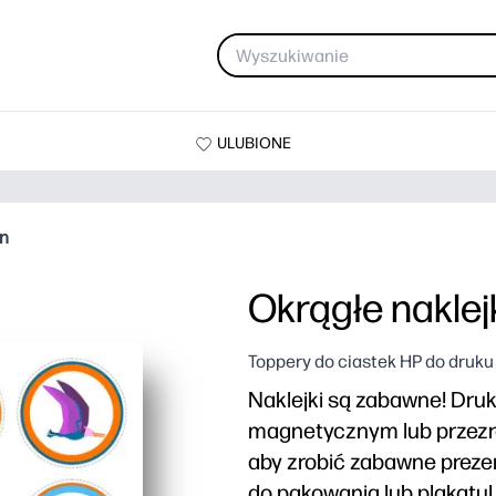
ULUBIONE
in
Okrągłe naklejk
Toppery do ciastek HP do druku
Naklejki są zabawne! Druk
magnetycznym lub przezroc
aby zrobić zabawne prezen
do pakowania lub plakatu!