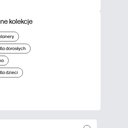
nne kolekcje
planery
dla dorosłych
na
la dzieci