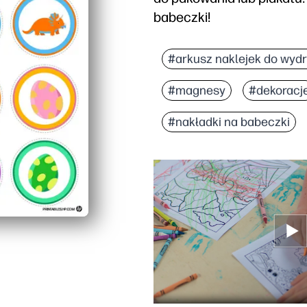
babeczki!
#arkusz naklejek do wyd
#magnesy
#dekoracj
#nakładki na babeczki