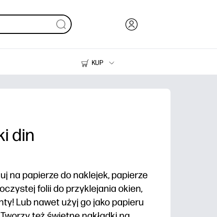
KUP
Tusze i tonery
Drukarki do domu
i din
uj na papierze do naklejek, papierze
zystej folii do przyklejania okien,
ty! Lub nawet użyj go jako papieru
 Tworzy też świetne nakładki na