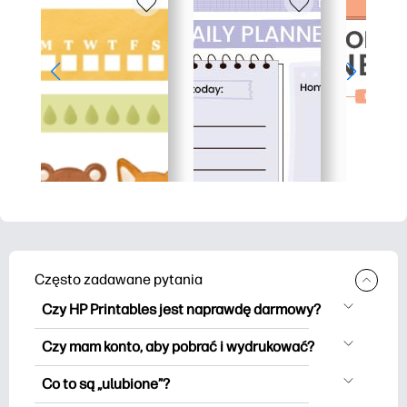
Często zadawane pytania
Czy HP Printables jest naprawdę darmowy?
HP Printables oferuje ponad 2500
Czy mam konto, aby pobrać i wydrukować?
materiałów do wydrukowania do
Możesz eksplorować i drukować bez
pobrania i wydrukowania. Przeglądaj
Co to są „ulubione”?
użycia konta. Ale logowanie pomaga
popularne kolorowanki, zabawne