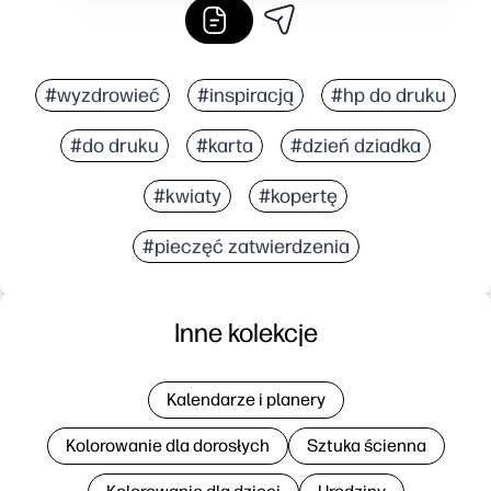
#wyzdrowieć
#inspiracją
#hp do druku
#do druku
#karta
#dzień dziadka
#kwiaty
#kopertę
#pieczęć zatwierdzenia
Inne kolekcje
Kalendarze i planery
Kolorowanie dla dorosłych
Sztuka ścienna