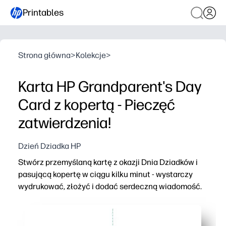
Printables
Strona główna
>
Kolekcje
>
Karta HP Grandparent's Day
Card z kopertą - Pieczęć
zatwierdzenia!
Dzień Dziadka HP
Stwórz przemyślaną kartę z okazji Dnia Dziadków i
pasującą kopertę w ciągu kilku minut - wystarczy
wydrukować, złożyć i dodać serdeczną wiadomość.
Dlaczego to działa:
Pobieranie, drukowanie, wycinanie, składanie - nie są 
Zachęca dzieci do personalizacji za pomocą własnych n