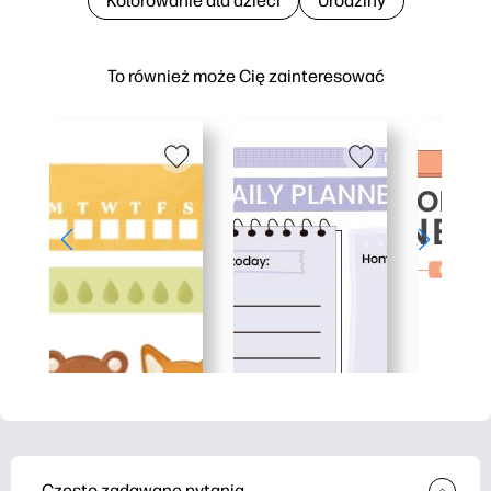
Kolorowanie dla dzieci
Urodziny
To również może Cię zainteresować
Często zadawane pytania