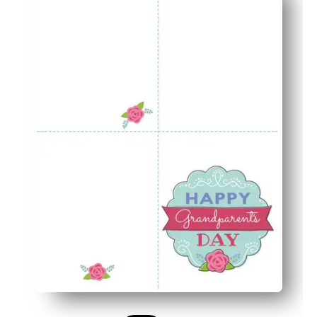
Idealne do sal lekcyjnych, rzemiosła w domu lub prezent
Skoordynowany zestaw kart i kopert wygląda na doprac