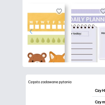
Często zadawane pytania
Czy H
HP Pr
Czy m
wydru