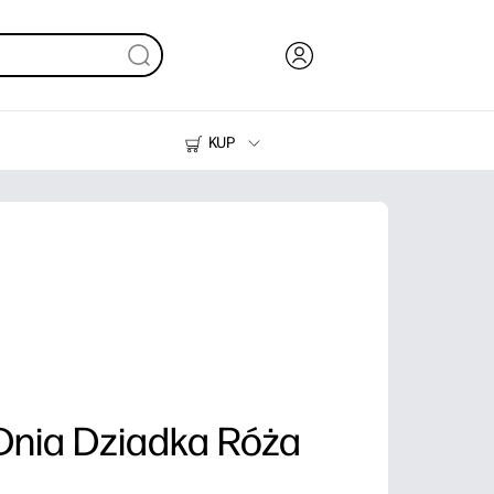
KUP
Tusze i tonery
Drukarki do domu
Dnia Dziadka Róża