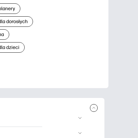
planery
dla dorosłych
na
la dzieci
brania i
 nauki, rękodzieło