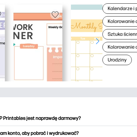
Kalendarze i 
Kolorowanie 
Sztuka ścien
Kolorowanie d
Urodziny
P Printables jest naprawdę darmowy?
intables oferuje ponad 2500 materiałów do wydrukowania do po
am konto, aby pobrać i wydrukować?
kowania. Przeglądaj popularne kolorowanki, zabawne arkusze do