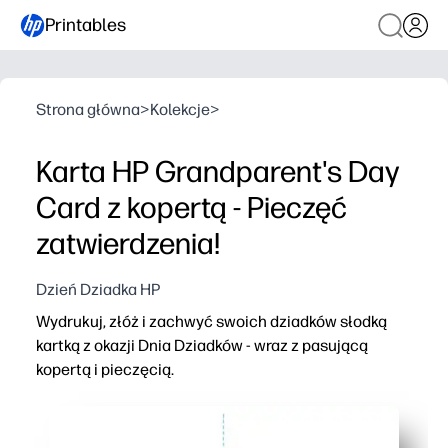
Printables
Strona główna
>
Kolekcje
>
Karta HP Grandparent's Day
Card z kopertą - Pieczęć
zatwierdzenia!
Dzień Dziadka HP
Wydrukuj, złóż i zachwyć swoich dziadków słodką
kartką z okazji Dnia Dziadków - wraz z pasującą
kopertą i pieczęcią.
Dlaczego to działa:
Zero prep - wystarczy wydrukować na codziennym papier
Zabawa zatwierdzona przez dzieci - pozwól swoim dziec