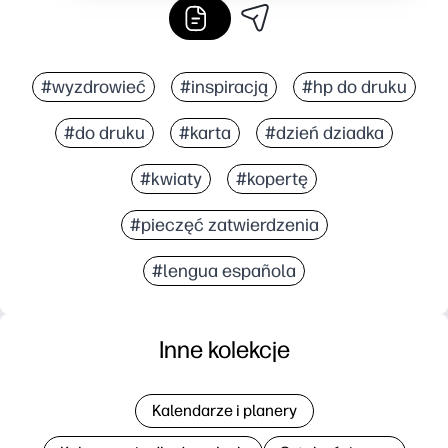
#wyzdrowieć
#inspiracją
#hp do druku
#do druku
#karta
#dzień dziadka
#kwiaty
#kopertę
#pieczęć zatwierdzenia
#lengua española
Inne kolekcje
Kalendarze i planery