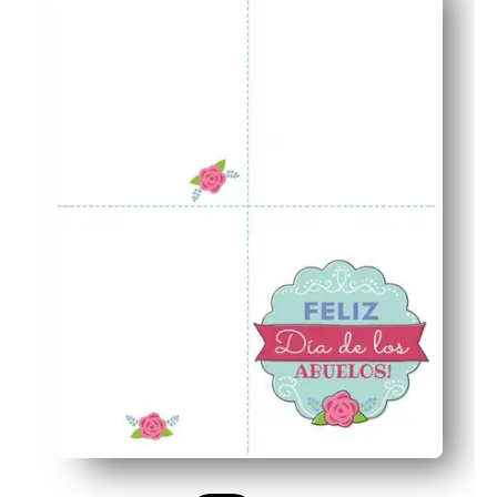
Wypolerowana prezentacja - pasująca koperta i pieczęć
Wszechstronne zastosowanie - idealne, gdy potrzebujes