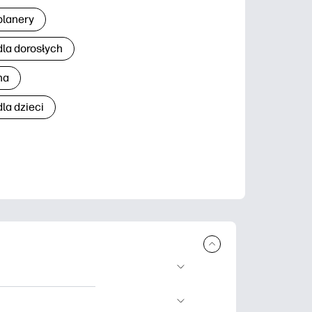
planery
dla dorosłych
na
la dzieci
brania i
 nauki, rękodzieło