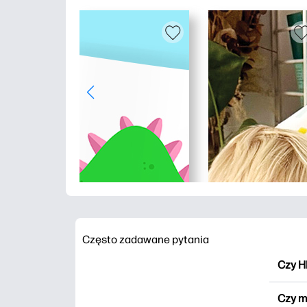
Często zadawane pytania
Czy H
HP Pr
Czy m
wydru