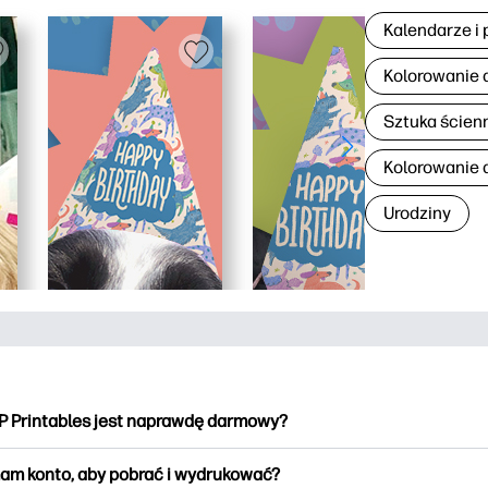
Kalendarze i 
Kolorowanie 
Sztuka ścien
Kolorowanie d
Urodziny
P Printables jest naprawdę darmowy?
intables oferuje ponad 2500 materiałów do wydrukowania do po
am konto, aby pobrać i wydrukować?
kowania. Przeglądaj popularne kolorowanki, zabawne arkusze do