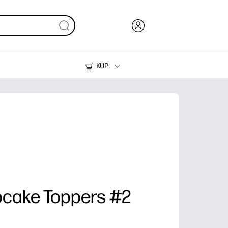
KUP
Tusze i tonery
Drukarki do domu
cake Toppers #2