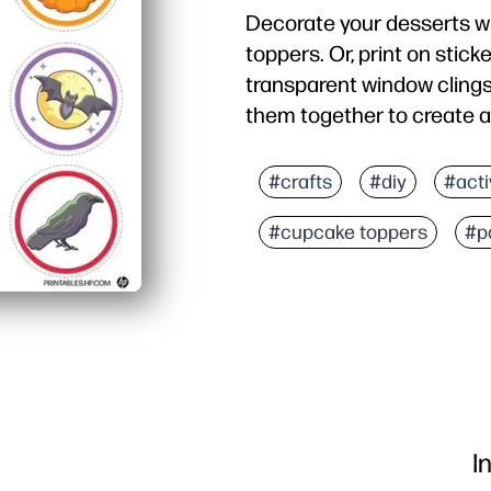
Decorate your desserts 
toppers. Or, print on stick
transparent window clings
them together to create a
#crafts
#diy
#acti
#cupcake toppers
#p
I