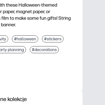
with these Halloween-themed
er paper, magnet paper, or
 film to make some fun gifts! String
 banner.
vity
#halloween
#stickers
arty planning
#decorations
nne kolekcje