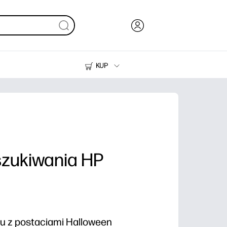
KUP
Tusze i tonery
Drukarki do domu
szukiwania HP
u z postaciami Halloween