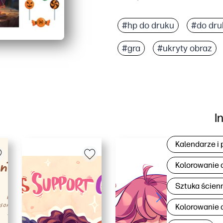
#hp do druku
#do dru
#gra
#ukryty obraz
I
Kalendarze i 
Kolorowanie 
Sztuka ścien
Kolorowanie d