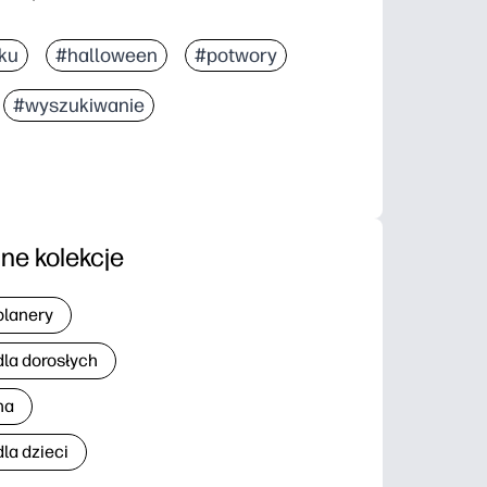
ku
#halloween
#potwory
#wyszukiwanie
nne kolekcje
planery
dla dorosłych
na
la dzieci