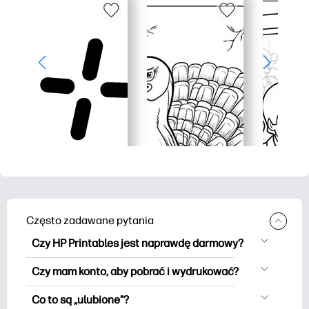
Często zadawane pytania
Czy HP Printables jest naprawdę darmowy?
HP Printables oferuje ponad 2500
Czy mam konto, aby pobrać i wydrukować?
materiałów do wydrukowania do
Możesz eksplorować i drukować bez
pobrania i wydrukowania. Przeglądaj
Co to są „ulubione”?