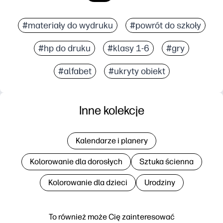
#materiały do wydruku
#powrót do szkoły
#hp do druku
#klasy 1-6
#gry
#alfabet
#ukryty obiekt
Inne kolekcje
Kalendarze i planery
Kolorowanie dla dorosłych
Sztuka ścienna
Kolorowanie dla dzieci
Urodziny
To również może Cię zainteresować