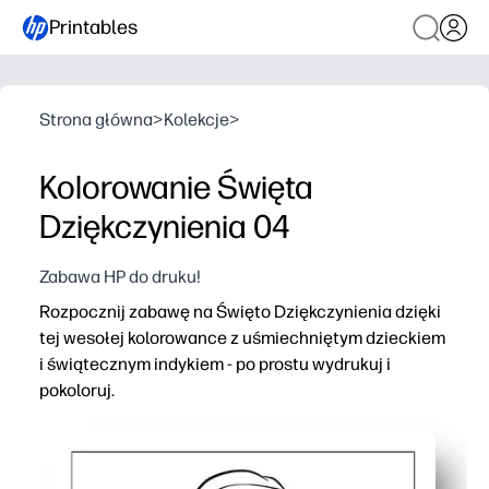
Printables
Strona główna
>
Kolekcje
>
Kolorowanie Święta
Dziękczynienia 04
Zabawa HP do druku!
Rozpocznij zabawę na Święto Dziękczynienia dzięki
tej wesołej kolorowance z uśmiechniętym dzieckiem
i świątecznym indykiem - po prostu wydrukuj i
pokoloruj.
Dlaczego to działa:
Zero prep - drukuj w domu lub szkole i zacznij w kilka se
Zapewnia zaangażowanie dzieci podczas gotowania, pod