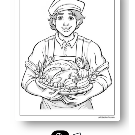
Buduje umiejętności motoryczne i rozpoznawanie kolor
Przyjazna do atramentu grafika liniowa z wyraźnymi szc