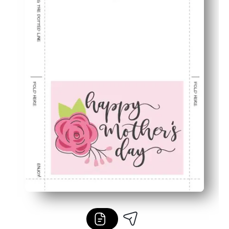
Przyjazny w ostatniej chwili - opuść sklep i spraw, aby 