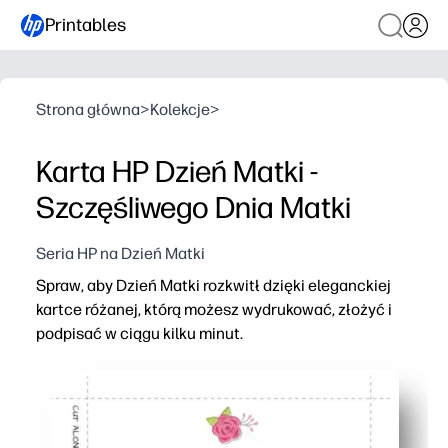
Printables
Strona główna
>
Kolekcje
>
Karta HP Dzień Matki -
Szczęśliwego Dnia Matki
Seria HP na Dzień Matki
Spraw, aby Dzień Matki rozkwitł dzięki eleganckiej
kartce różanej, którą możesz wydrukować, złożyć i
podpisać w ciągu kilku minut.
Dlaczego to działa:
Wygoda bez przygotowania - drukuj na standardowym pap
Serdeczne i osobiste - dodaj do środka własną wiadomoś
Elegancka różana grafika - wygląda polerowana i gotow