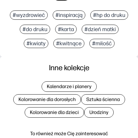
#wyzdrowieć
#inspiracją
#hp do druku
#do druku
#karta
#dzień matki
#kwiaty
#kwitnące
#miłość
Inne kolekcje
Kalendarze i planery
Kolorowanie dla dorosłych
Sztuka ścienna
Kolorowanie dla dzieci
Urodziny
To również może Cię zainteresować