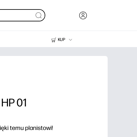
KUP
Tusze i tonery
Drukarki do domu
 HP 01
ięki temu planistowi!