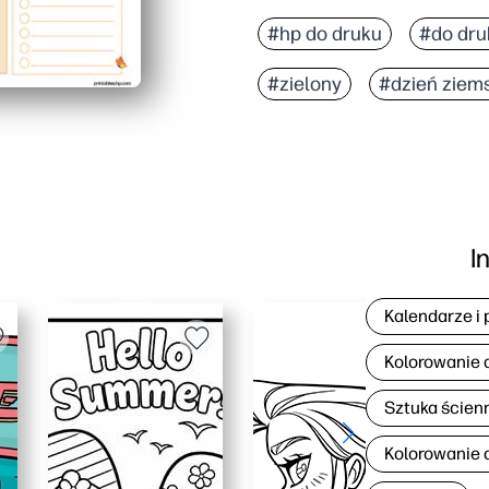
#hp do druku
#do dru
#zielony
#dzień ziem
I
Kalendarze i 
Kolorowanie 
Sztuka ścien
Kolorowanie d