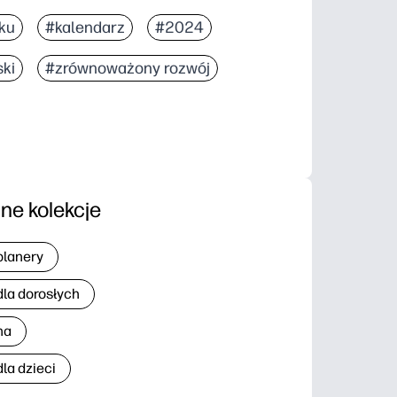
ku
#kalendarz
#2024
ski
#zrównoważony rozwój
nne kolekcje
planery
dla dorosłych
na
la dzieci