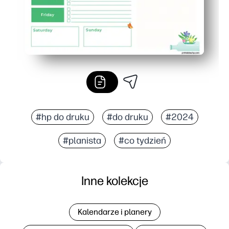
#hp do druku
#do druku
#2024
#planista
#co tydzień
Inne kolekcje
Kalendarze i planery