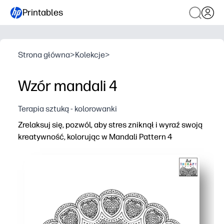
Printables
Strona główna
>
Kolekcje
>
Wzór mandali 4
Terapia sztuką - kolorowanki
Zrelaksuj się, pozwól, aby stres zniknął i wyraź swoją
kreatywność, kolorując w Mandali Pattern 4
Dlaczego to działa:
Po prostu drukujesz i kolorujesz - natychmiastowy spok
Skomplikowane wzory budują skupienie, cierpliwość i p
Bez ekranu przerwa mózgu, która łagodzi niepokój i rese
Wszechstronne zastosowanie - ciche centrum, kosz do 