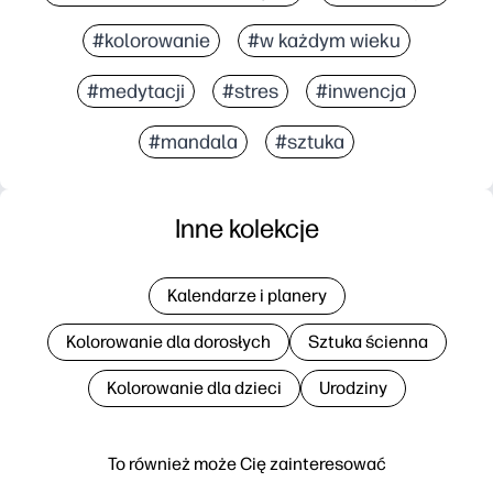
#kolorowanie
#w każdym wieku
#medytacji
#stres
#inwencja
#mandala
#sztuka
Inne kolekcje
Kalendarze i planery
Kolorowanie dla dorosłych
Sztuka ścienna
Kolorowanie dla dzieci
Urodziny
To również może Cię zainteresować