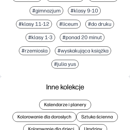
#gimnazjum
#klasy 9-10
#klasy 11-12
#liceum
#do druku
#klasy 1-3
#ponad 20 minut
#rzemiosła
#wyskakująca książka
#julia yus
Inne kolekcje
Kalendarze i planery
Kolorowanie dla dorosłych
Sztuka ścienna
Kolorowanie dla dzieci
Urodziny