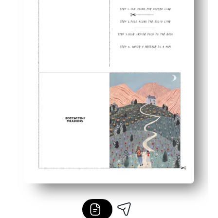
Zapisuje sklep w ostatniej chwili i działa na Dzień Matki