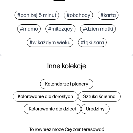
#poniżej 5 minut
#obchody
#karta
#mamo
#milczący
#dzień matki
#w każdym wieku
#łąki sara
Inne kolekcje
Kalendarze i planery
Kolorowanie dla dorosłych
Sztuka ścienna
Kolorowanie dla dzieci
Urodziny
To również może Cię zainteresować