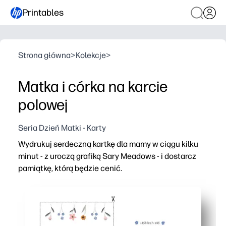
Printables
Strona główna
>
Kolekcje
>
Matka i córka na karcie
polowej
Seria Dzień Matki - Karty
Wydrukuj serdeczną kartkę dla mamy w ciągu kilku
minut - z uroczą grafiką Sary Meadows - i dostarcz
pamiątkę, którą będzie cenić.
Dlaczego to działa:
Brak przygotowania - drukuj, składaj i podpisuj za pom
Wspaniała ilustracja Sara Meadows sprawia, że Twoja
Dużo miejsca do personalizacji wnętrza - dodaj notatkę,