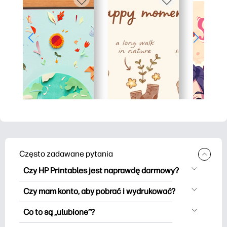
Często zadawane pytania
Czy HP Printables jest naprawdę darmowy?
HP Printables oferuje ponad 2500
Czy mam konto, aby pobrać i wydrukować?
materiałów do wydrukowania do
Możesz eksplorować i drukować bez
pobrania i wydrukowania. Przeglądaj
Co to są „ulubione”?
użycia konta. Ale logowanie pomaga
popularne kolorowanki, zabawne