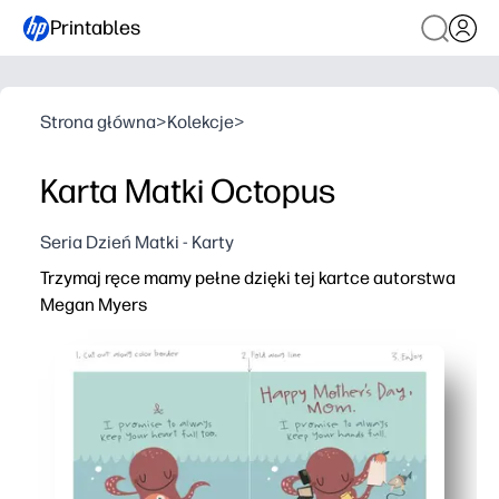
Printables
Strona główna
>
Kolekcje
>
Karta Matki Octopus
Seria Dzień Matki - Karty
Trzymaj ręce mamy pełne dzięki tej kartce autorstwa
Megan Myers
Dlaczego to działa:
No-prep print-and-go - pobieranie, drukowanie na papier
Kreatywność przyjazna dzieciom - dzieci kolorują, dodaj
Sztuka pamiątkowa - wesoła ośmiornica Megan Myers 
Klasa lub dom - szybka aktywność na Dzień Matki przy