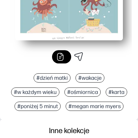
#dzień matki
#wakacje
#w każdym wieku
#ośmiornica
#karta
#poniżej 5 minut
#megan marie myers
Inne kolekcje