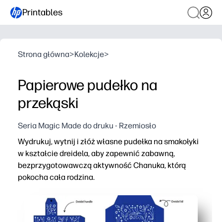
Printables
Strona główna
>
Kolekcje
>
Papierowe pudełko na
przekąski
Seria Magic Made do druku - Rzemiosło
Wydrukuj, wytnij i złóż własne pudełka na smakołyki
w kształcie dreidela, aby zapewnić zabawną,
bezprzygotowawczą aktywność Chanuka, którą
pokocha cała rodzina.
Dlaczego to działa:
Gotowy w kilka minut - wystarczy wydrukować na karton
Utrzymuje dzieci zaangażowane w praktyczne rzemiosł