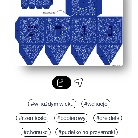
Idealny na uroczystości w klasie, upominki lub podarow
Przyjazny budżet i bez bałaganu - ponownie używaj sz
#w każdym wieku
#wakacje
#rzemiosła
#papierowy
#dreidels
#chanuka
#pudełko na przysmaki