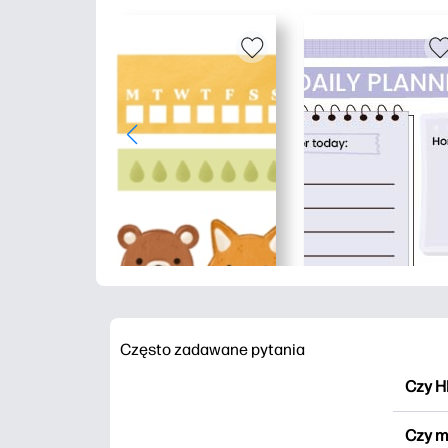
Często zadawane pytania
Czy H
HP Pr
Czy m
wydru