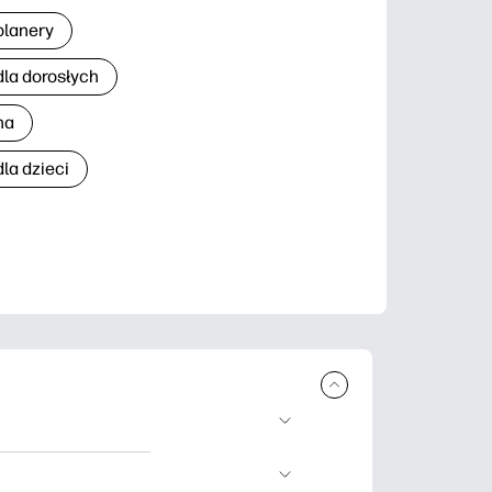
planery
dla dorosłych
na
la dzieci
brania i
 nauki, rękodzieło