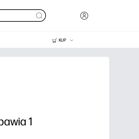
KUP
Tusze i tonery
Drukarki do domu
pawia 1