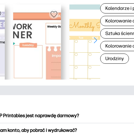
Kalendarze i 
Kolorowanie 
Sztuka ścien
Kolorowanie d
Urodziny
P Printables jest naprawdę darmowy?
intables oferuje ponad 2500 materiałów do wydrukowania do po
am konto, aby pobrać i wydrukować?
kowania. Przeglądaj popularne kolorowanki, zabawne arkusze do