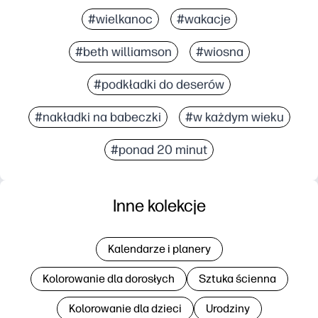
#wielkanoc
#wakacje
#beth williamson
#wiosna
#podkładki do deserów
#nakładki na babeczki
#w każdym wieku
#ponad 20 minut
Inne kolekcje
Kalendarze i planery
Kolorowanie dla dorosłych
Sztuka ścienna
Kolorowanie dla dzieci
Urodziny