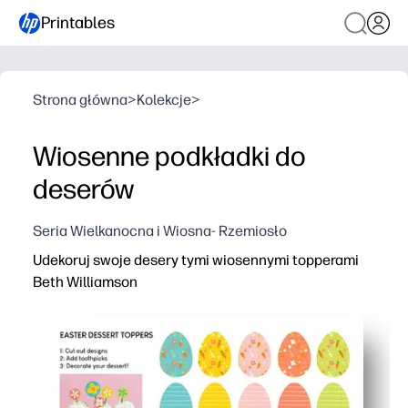
Printables
Strona główna
>
Kolekcje
>
Wiosenne podkładki do
deserów
Seria Wielkanocna i Wiosna- Rzemiosło
Udekoruj swoje desery tymi wiosennymi topperami
Beth Williamson
Dlaczego to działa:
Drukujesz, wycinasz i przyklejasz do wykałaczek - przy
Wesoła wiosenna sztuka natychmiast rozjaśnia babeczki,
Używaj ich wszędzie - uroczystości w klasie, rodzinn
Elastyczne i wielokrotnego użytku - miksuj i dopasowuj w