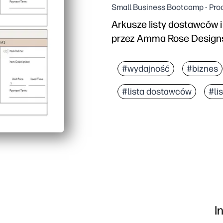
Small Business Bootcamp - Pr
Arkusze listy dostawców 
przez Amma Rose Design
#wydajność
#biznes
#lista dostawców
#li
I