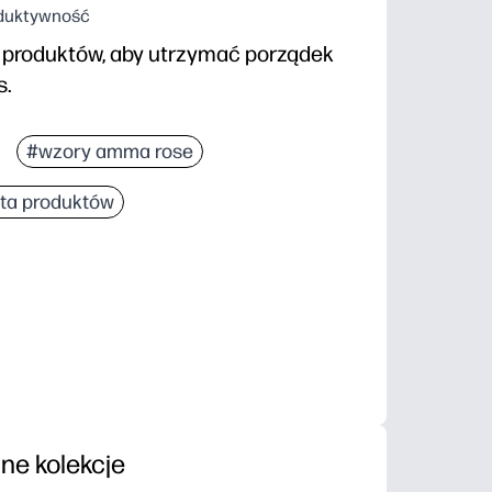
oduktywność
i produktów, aby utrzymać porządek
s.
#wzory amma rose
sta produktów
nne kolekcje