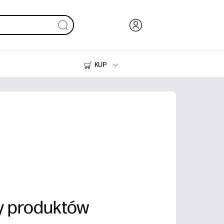
KUP
Tusze i tonery
Drukarki do domu
ty produktów