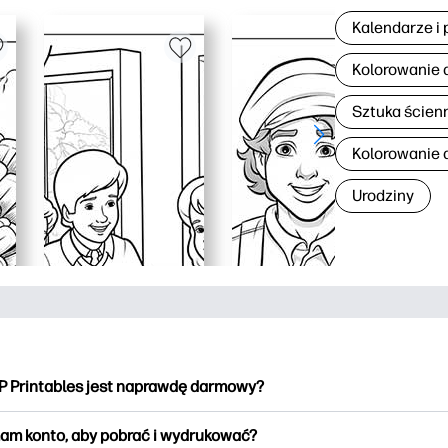
Kalendarze i 
Kolorowanie 
Sztuka ścien
Kolorowanie d
Urodziny
P Printables jest naprawdę darmowy?
intables oferuje ponad 2500 materiałów do wydrukowania do po
am konto, aby pobrać i wydrukować?
kowania. Przeglądaj popularne kolorowanki, zabawne arkusze do