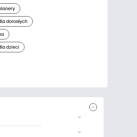
planery
dla dorosłych
na
la dzieci
brania i
 nauki, rękodzieło