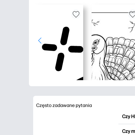
Często zadawane pytania
Czy H
HP Pr
Czy m
wydru