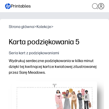
Printables
Strona główna
>
Kolekcje
>
Karta podziękowania 5
Seria kart z podziękowaniami
Wydrukuj serdeczne podziękowania w kilka minut
dzięki tej kwitnącej kartce kwiatowej zilustrowanej
przez Sarę Meadows.
Dlaczego to działa:
Zero prep - wystarczy wydrukować, złożyć i podpisać
Wszechstronny dla nauczycieli, sąsiadów, trenerów, o
Przyjazny dla dzieci układ pozostawia miejsce na kresk
Ostry obraz Sara Meadows wygląda na wypolerowany na