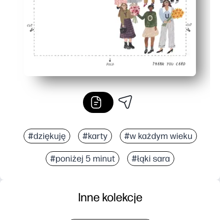
#dziękuję
#karty
#w każdym wieku
#poniżej 5 minut
#łąki sara
Inne kolekcje