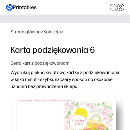
Printables
Strona główna
>
Kolekcje
>
Karta podziękowania 6
Seria kart z podziękowaniami
Wydrukuj piękną kwiatową kartkę z podziękowaniami
w kilka minut - szybki, szczery sposób na okazanie
uznania bez prowadzenia sklepu.
Dlaczego to działa:
Zero prep - wystarczy wydrukować, wyciąć i złożyć, ab
Wdzięczność zatwierdzona przez dzieci - pozwól dziec
Wszechstronny do domu i klasy - idealny dla nauczycieli
Wykonany przez artystę projekt Mandy Wu - żywe kwiaty