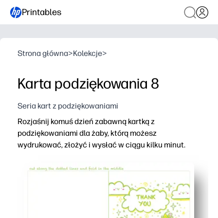
Printables
Strona główna
>
Kolekcje
>
Karta podziękowania 8
Seria kart z podziękowaniami
Rozjaśnij komuś dzień zabawną kartką z
podziękowaniami dla żaby, którą możesz
wydrukować, złożyć i wysłać w ciągu kilku minut.
Dlaczego to działa:
Wygoda bez przygotowania - wystarczy wydrukować na 
Angażuje dzieci - przyjazna żaba sprawia, że pisanie z 
Przyjazny do klasy - idealny do szybkich działań z wdzi
Personalizuj w kilka sekund - napisz odręcznie wiadom