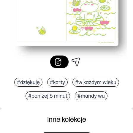
#dziękuję
#karty
#w każdym wieku
#poniżej 5 minut
#mandy wu
Inne kolekcje