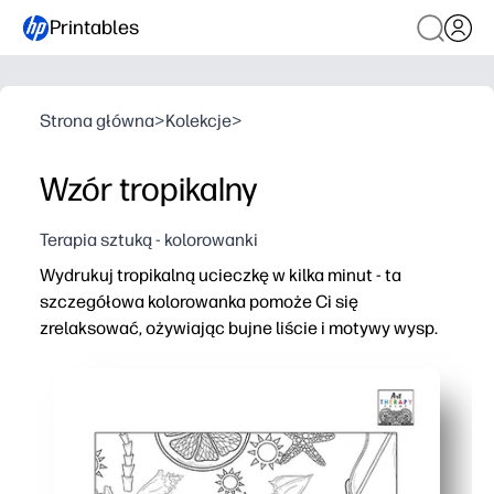
Printables
Strona główna
>
Kolekcje
>
Wzór tropikalny
Terapia sztuką - kolorowanki
Wydrukuj tropikalną ucieczkę w kilka minut - ta
szczegółowa kolorowanka pomoże Ci się
zrelaksować, ożywiając bujne liście i motywy wysp.
Dlaczego to działa:
Łatwość przygotowania - wystarczy drukować i pokolor
Uspokajająca koncentracja - powtarzające się wzorce tr
Angażujący dla wszystkich grup wiekowych — wspiera u
Elastyczne zastosowanie - idealne do przerw na mózg, 