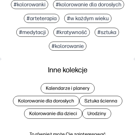
#kolorowanki
#kolorowanie dla dorosłych
#arteterapia
#w każdym wieku
#medytacji
#kratywność
#sztuka
#kolorowanie
Inne kolekcje
Kalendarze i planery
Kolorowanie dla dorosłych
Sztuka ścienna
Kolorowanie dla dzieci
Urodziny
To również może Cię zainteresować