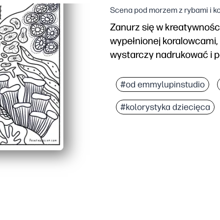
Scena pod morzem z rybami i ko
Zanurz się w kreatywności
wypełnionej koralowcami,
wystarczy nadrukować i p
Dlaczego to działa:
Zero prep - wydrukuj ty
#od emmylupinstudio
Utrzymuje zaangażowani
#kolorystyka dziecięca
Buduje umiejętności - 
Elastyczne użytkowanie