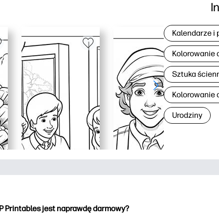
I
Kalendarze i 
Kolorowanie 
Sztuka ścien
Kolorowanie d
Urodziny
P Printables jest naprawdę darmowy?