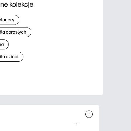
nne kolekcje
planery
dla dorosłych
na
la dzieci