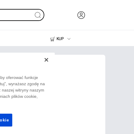
KUP
Tusze i tonery
Drukarki do domu
aby oferować funkcje
ptuj”, wyrażasz zgodę na
z naszej witryny naszym
iach plików cookie,
ookie