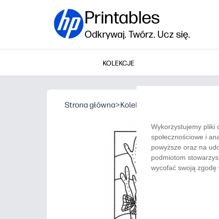
Printables
Odkrywaj. Twórz. Ucz się.
KOLEKCJE
Strona główna
>
Kolekcje
>
Pod morzem
Wykorzystujemy pliki 
społecznościowe i ana
powyższe oraz na udo
podmiotom stowarzysz
wycofać swoją zgodę w